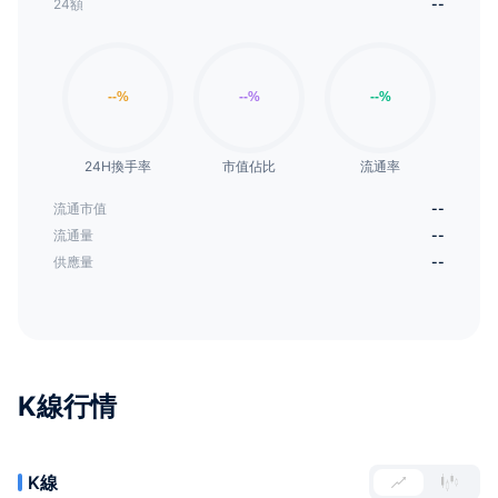
24額
--
24H換手率
市值佔比
流通率
流通市值
--
流通量
--
供應量
--
K線行情
K線