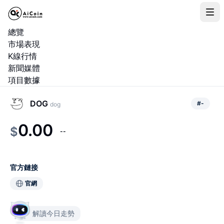
總覽
市場表現
K線行情
新聞媒體
項目數據
DOG
#
-
dog
0.00
$
--
官方鏈接
官網
解讀今日走勢