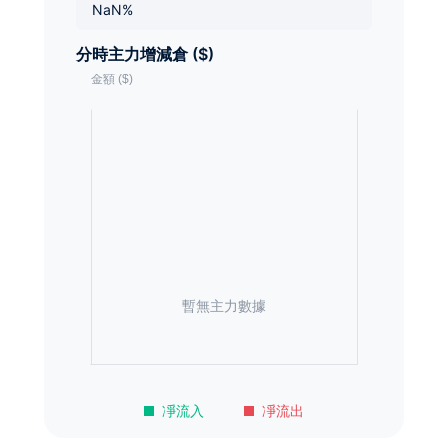
NaN%
分時主力增減倉 ($)
暫無主力數據
凈流入
凈流出