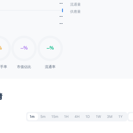
--
流通量
供應量
--
--
換手率
市值佔比
流通率
情
1m
5m
15m
1H
4H
1D
1W
3M
1Y