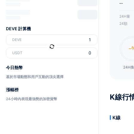
--
24H量
24額
DEVE 計算機
DEVE
USDT
今日熱幣
24H
基於市場動態和用戶互動的頂尖選擇
漲幅榜
K線行
24小時內表現最強勢的加密貨幣
K線