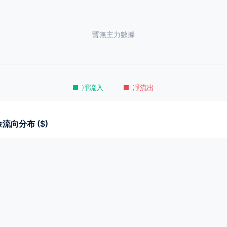
暫無主力數據
凈流入
凈流出
流向分布 ($)