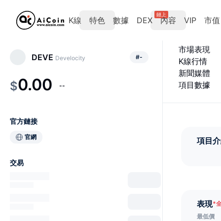
鏈上
K線
特色
數據
DEX
內容
VIP
市值
市場表現
DEVE
#
-
Develocity
K線行情
新聞媒體
0.00
$
項目數據
--
官方鏈接
官網
項目介
交易
表現
*
最低價