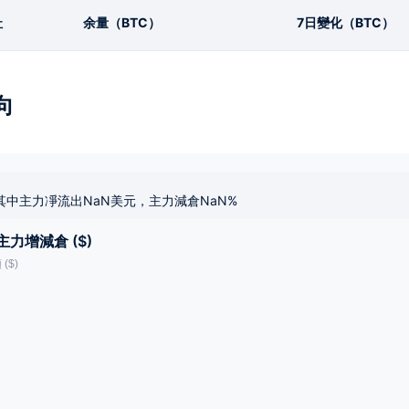
址
余量（BTC）
7日變化（BTC）
向
其中主力凈流出NaN美元，主力減倉NaN%
主力增減倉 ($)