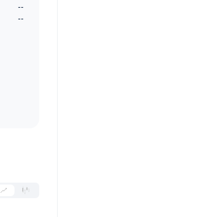
--
--