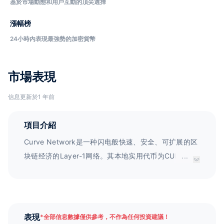
基於市場動態和用戶互動的頂尖選擇
漲幅榜
24小時內表現最強勢的加密貨幣
市場表現
信息更新於1 年前
項目介紹
Curve Network是一种闪电般快速、安全、可扩展的区
块链经济的Layer-1网络。其本地实用代币为CURVE，
...
可用于支付与链上活动直接相关的交易费用和任何服
务。
表現
*
全部信息數據僅供參考，不作為任何投資建議！