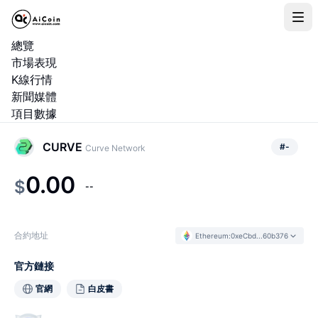
總覽
市場表現
K線行情
新聞媒體
項目數據
CURVE
#
-
Curve Network
0.00
$
--
合約地址
Ethereum
:
0xeCbd...60b376
官方鏈接
官網
白皮書