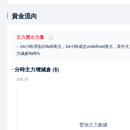
資金流向
主力賣出力量
-- 24小時凈流出NaN美元，24小時成交undefined美元
，其中主
力減倉NaN%
分時主力增減倉 ($)
暫無主力數據