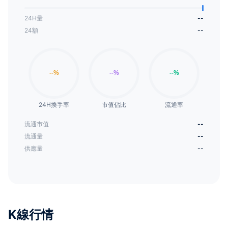
24H量
--
24額
--
24H換手率
市值佔比
流通率
流通市值
--
流通量
--
供應量
--
K線行情