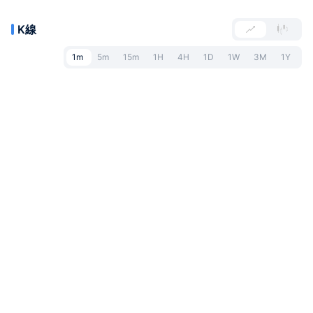
K線
1m
5m
15m
1H
4H
1D
1W
3M
1Y