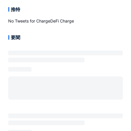
推特
No Tweets for
ChargeDeFi Charge
要聞