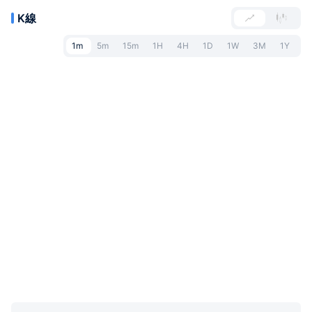
K線
1m
5m
15m
1H
4H
1D
1W
3M
1Y