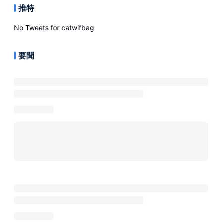
推特
No Tweets for
catwifbag
要聞