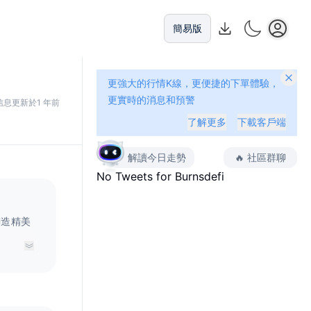
簡易版
更強大的行情K線，更便捷的下單體驗，
更實時的消息和預警
信息更新於1 年前
了解更多
下載客戶端
解讀今日走勢
🔥
社區群聊
No Tweets for
Burnsdefi
铸造精美
中1%
有一个自
）。