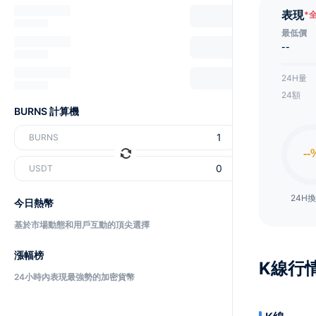
表現
*
最低價
--
24H量
24額
BURNS 計算機
BURNS
USDT
24H
今日熱幣
基於市場動態和用戶互動的頂尖選擇
漲幅榜
K線行
24小時內表現最強勢的加密貨幣