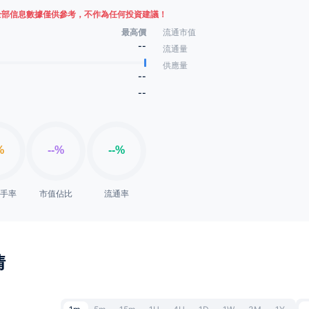
全部信息數據僅供參考，不作為任何投資建議！
最高價
流通市值
--
流通量
供應量
--
--
換手率
市值佔比
流通率
情