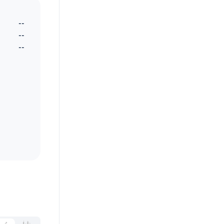
--
--
--