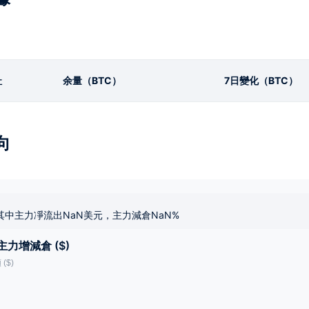
址
余量（BTC）
7日變化（BTC）
向
其中主力凈流出NaN美元，主力減倉NaN%
主力增減倉 ($)