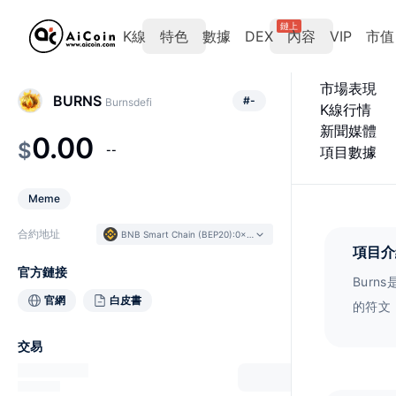
鏈上
K線
特色
數據
DEX
內容
VIP
市值
市場表現
BURNS
#
-
Burnsdefi
K線行情
新聞媒體
0.00
$
--
項目數據
Meme
合約地址
BNB Smart Chain (BEP20)
:
0x91f1...8bd7ba
項目介
官方鏈接
Bur
官網
白皮書
的符文
进入奖励
交易
我燃烧