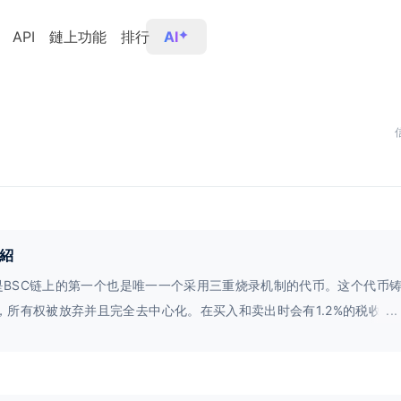
API
鏈上功能
排行
AI
紹
ns是BSC链上的第一个也是唯一一个采用三重烧录机制的代币。这个代币
，所有权被放弃并且完全去中心化。在买入和卖出时会有1.2%的税收，其
...
池（烧录以获得BurnsDeFi代币），0.2%直接燃烧。此外，Burns还
机制，每天会从流动性池中扣除0.5%的供应进行燃烧（相当于12%每天