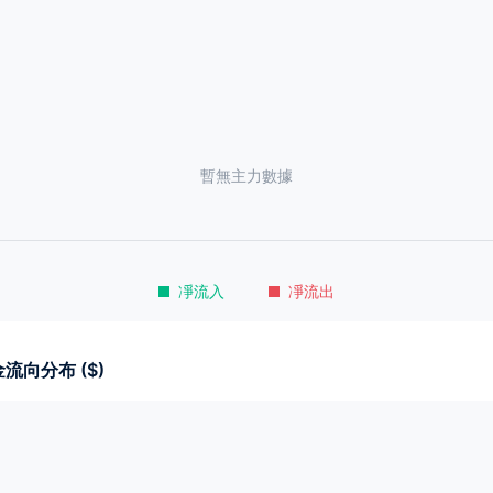
暫無主力數據
凈流入
凈流出
流向分布 ($)