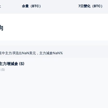
址
余量（BTC）
7日變化（BTC）
向
其中主力凈流出NaN美元，主力減倉NaN%
主力增減倉 ($)