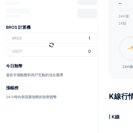
--
24H量
24額
BROS 計算機
BROS
USDT
今日熱幣
24H
基於市場動態和用戶互動的頂尖選擇
漲幅榜
K線行
24小時內表現最強勢的加密貨幣
K線