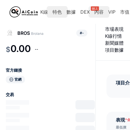
鏈上
K線
特色
數據
DEX
內容
VIP
市值
市場表現
BROS
#
-
Brolana
K線行情
新聞媒體
0.00
$
--
項目數據
官方鏈接
官網
項目介
交易
表現
*
最低價