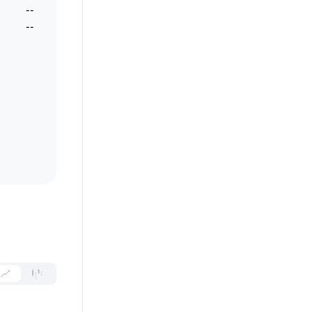
--
--