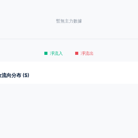
暫無主力數據
凈流入
凈流出
流向分布 ($)