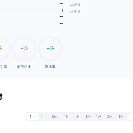
--
流通量
供應量
--
--
換手率
市值佔比
流通率
情
1m
5m
15m
1H
4H
1D
1W
3M
1Y