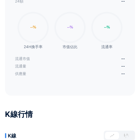
24額
--
24H換手率
市值佔比
流通率
流通市值
--
流通量
--
供應量
--
K線行情
K線