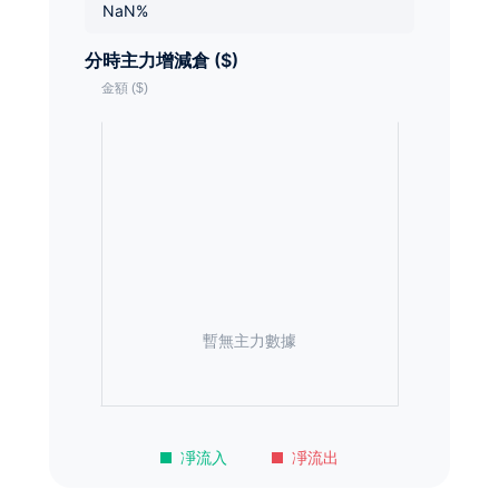
NaN%
分時主力增減倉 ($)
暫無主力數據
凈流入
凈流出