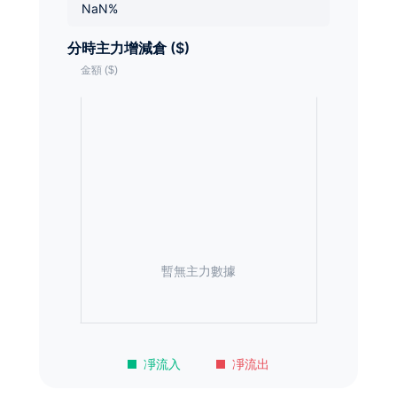
NaN%
分時主力增減倉 ($)
暫無主力數據
凈流入
凈流出