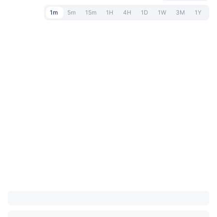
1m
5m
15m
1H
4H
1D
1W
3M
1Y