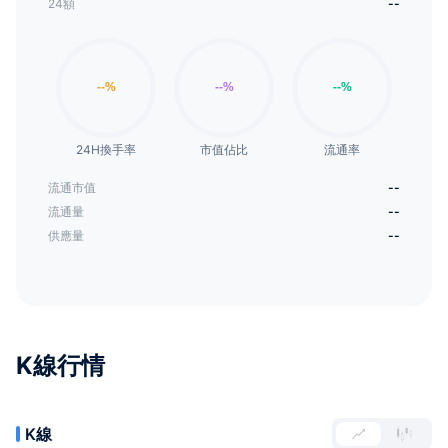
24額
--
24H換手率
市值佔比
流通率
流通市值
--
流通量
--
供應量
--
K線行情
K線