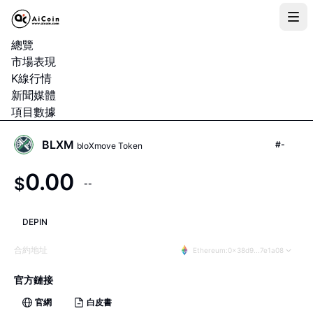
總覽
市場表現
K線行情
新聞媒體
項目數據
BLXM
#
-
bloXmove Token
0.00
$
--
DEPIN
合約地址
Ethereum
:
0x38d9...7e1a08
官方鏈接
官網
白皮書