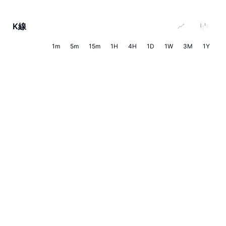
K線
1m
5m
15m
1H
4H
1D
1W
3M
1Y