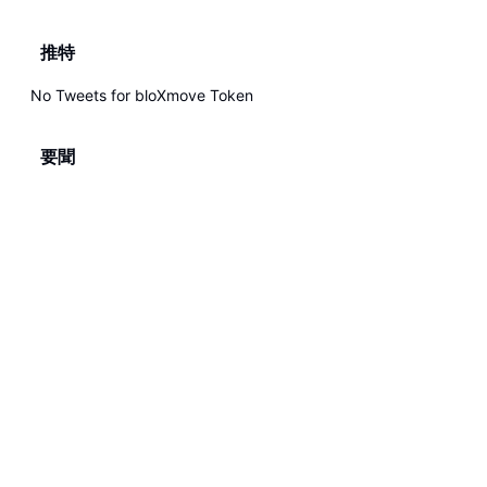
推特
No Tweets for
bloXmove Token
要聞