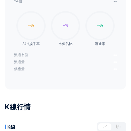
24額
--
24H換手率
市值佔比
流通率
流通市值
--
流通量
--
供應量
--
K線行情
K線