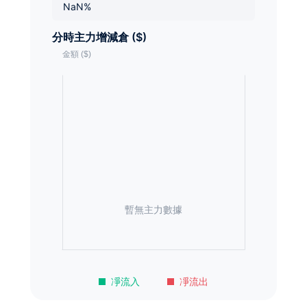
NaN%
分時主力增減倉 ($)
暫無主力數據
凈流入
凈流出