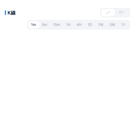
K線
1m
5m
15m
1H
4H
1D
1W
3M
1Y