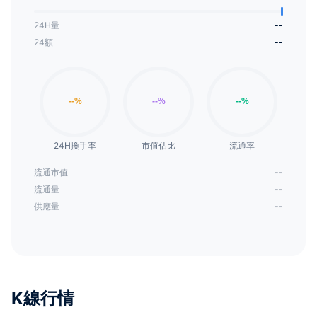
24H量
--
24額
--
24H換手率
市值佔比
流通率
流通市值
--
流通量
--
供應量
--
K線行情