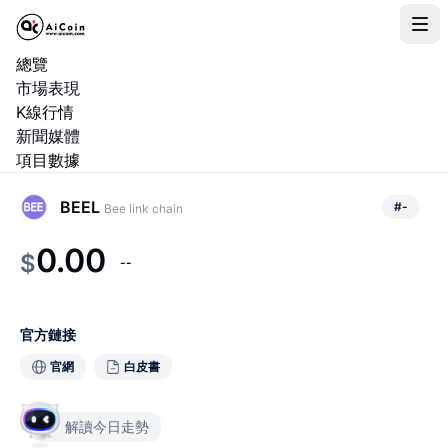
總覽
市場表現
K線行情
新聞媒體
項目數據
BEEL
#
-
Bee link chain
0.00
$
--
官方鏈接
官網
白皮書
解讀今日走勢