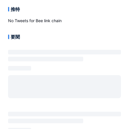
推特
No Tweets for
Bee link chain
要聞