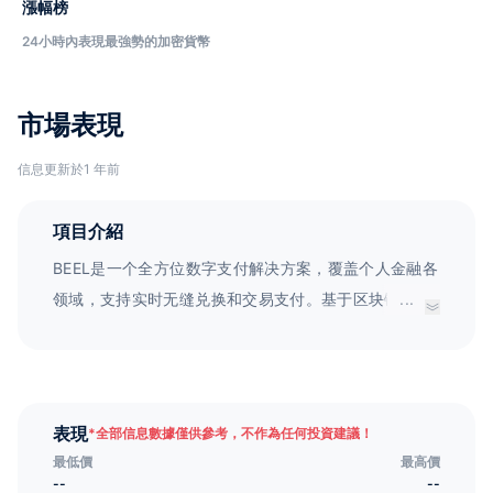
漲幅榜
24小時內表現最強勢的加密貨幣
市場表現
信息更新於1 年前
項目介紹
BEEL是一个全方位数字支付解决方案，覆盖个人金融各
领域，支持实时无缝兑换和交易支付。基于区块链和智
...
能合约技术，BEEL致力于打造复合商业模式和落地应用
于一体的区块链生态支付系统。未来，BEEL将基于区块
链技术开发多功能钱包应用系统，支持无国界和无障碍
支付，在行业中实现零门槛对接，让使用BEEL的会员得
表現
*
全部信息數據僅供參考，不作為任何投資建議！
到实实在在的优惠和消费增值属性。BEEL是实体转型的
最低價
最高價
绝佳生态闭环平台。
--
--