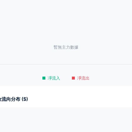
暫無主力數據
凈流入
凈流出
流向分布 ($)