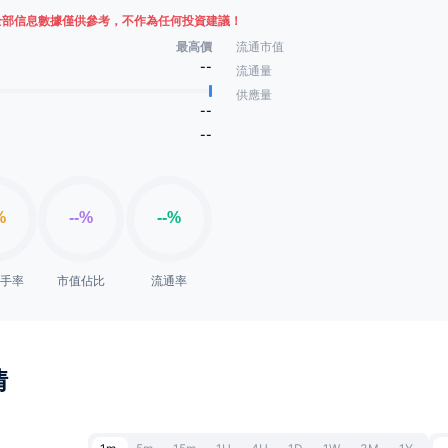
全部信息數據僅供參考，不作為任何投資建議！
最高價
流通市值
--
流通量
供應量
--
--
換手率
市值佔比
流通率
情