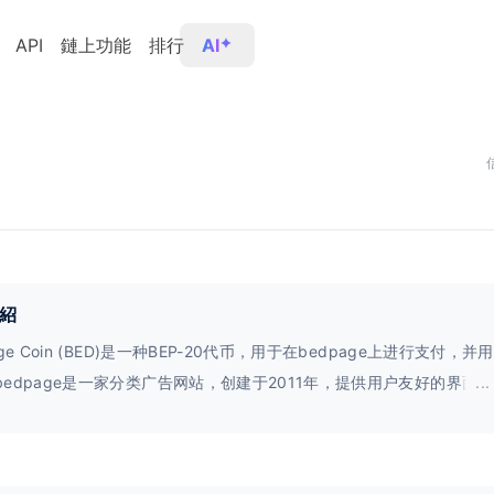
API
鏈上功能
排行
AI
紹
age Coin (BED)是一种BEP-20代币，用于在bedpage上进行支付，
bedpage是一家分类广告网站，创建于2011年，提供用户友好的界面
...
关广告，以及优秀的全球搜索引擎优化算法。