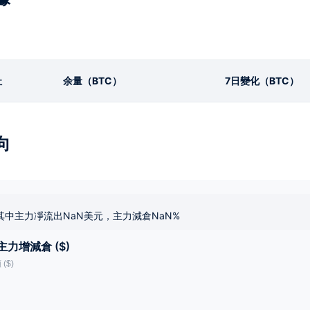
址
余量（BTC）
7日變化（BTC）
向
其中主力凈流出NaN美元，主力減倉NaN%
主力增減倉 ($)