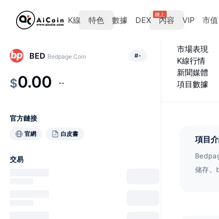
鏈上
K線
特色
數據
DEX
內容
VIP
市值
市場表現
BED
#
-
Bedpage Coin
K線行情
新聞媒體
0.00
$
--
項目數據
官方鏈接
官網
白皮書
項目介
Bedp
交易
储存。
别的相