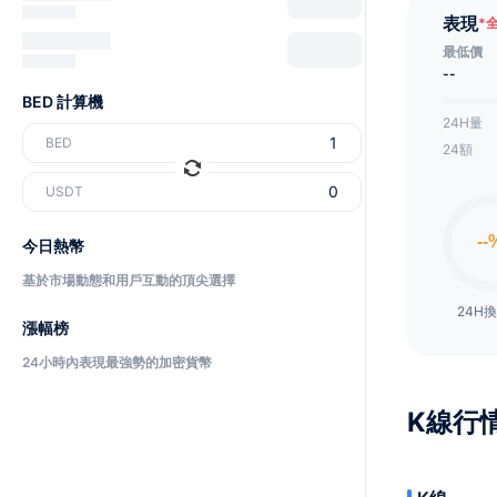
表現
*
最低價
--
BED 計算機
24H量
BED
24額
USDT
今日熱幣
基於市場動態和用戶互動的頂尖選擇
24H
漲幅榜
24小時內表現最強勢的加密貨幣
K線行