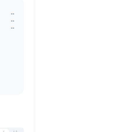
--
--
--