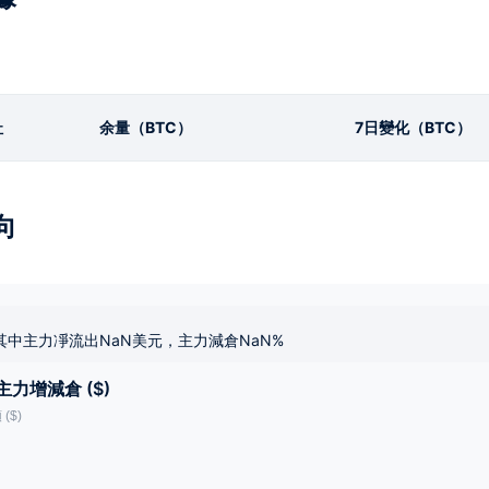
址
余量（BTC）
7日變化（BTC）
向
其中主力凈流出NaN美元，主力減倉NaN%
主力增減倉 ($)