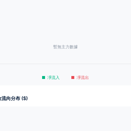
暫無主力數據
凈流入
凈流出
流向分布 ($)