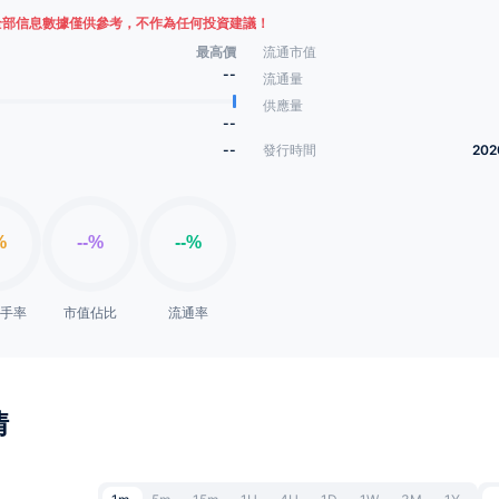
全部信息數據僅供參考，不作為任何投資建議！
最高價
流通市值
--
流通量
供應量
--
--
發行時間
202
換手率
市值佔比
流通率
情