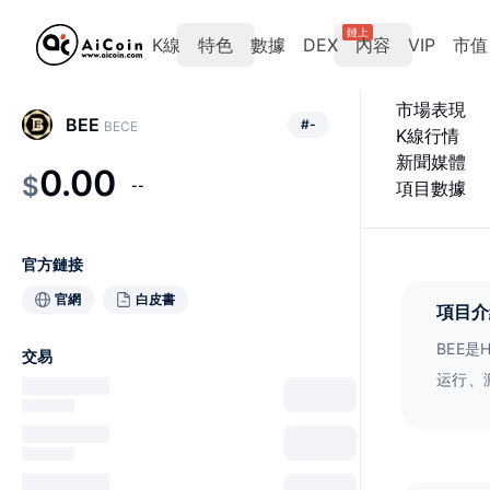
鏈上
K線
特色
數據
DEX
內容
VIP
市值
市場表現
BEE
#
-
BECE
K線行情
新聞媒體
0.00
$
--
項目數據
官方鏈接
官網
白皮書
項目介
BEE
交易
运行、