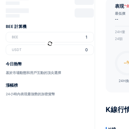
表現
*
最低價
--
BEE 計算機
24H量
BEE
24額
USDT
今日熱幣
基於市場動態和用戶互動的頂尖選擇
24H
漲幅榜
24小時內表現最強勢的加密貨幣
K線行