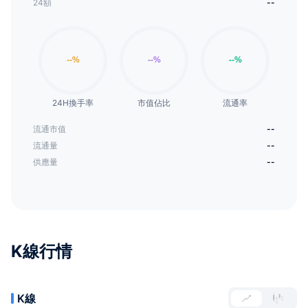
24額
--
24H換手率
市值佔比
流通率
流通市值
--
流通量
--
供應量
--
K線行情
K線