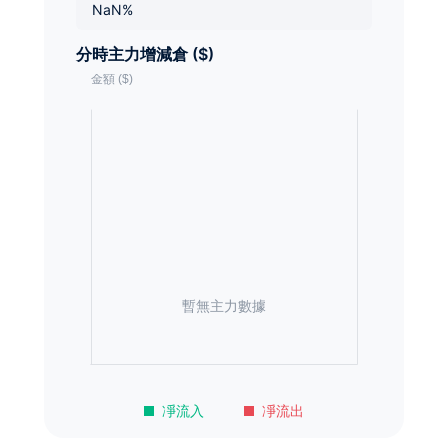
NaN%
分時主力增減倉 ($)
暫無主力數據
凈流入
凈流出