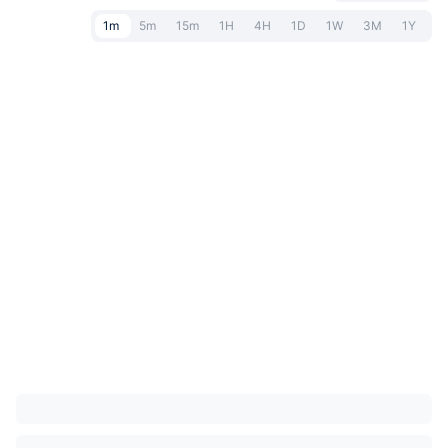
1m
5m
15m
1H
4H
1D
1W
3M
1Y