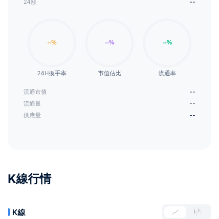
24額
--
24H換手率
市值佔比
流通率
流通市值
--
流通量
--
供應量
--
K線行情
K線