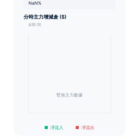
NaN%
分時主力增減倉 ($)
暫無主力數據
凈流入
凈流出