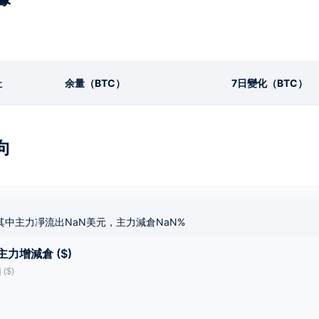
址
余量（BTC）
7日變化（BTC）
向
其中主力凈流出NaN美元，主力減倉NaN%
主力增減倉 ($)