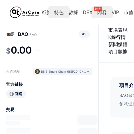
鏈上
K線
特色
數據
DEX
內容
VIP
市值
市場表現
BAO
#
-
BAO
K線行情
新聞媒體
0.00
$
--
項目數據
合約地址
BNB Smart Chain (BEP20)
:
0x1b7c...58dA59
官方鏈接
項目介
官網
BAO
领域也
交易
得独特