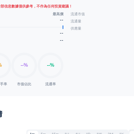
全部信息數據僅供參考，不作為任何投資建議！
最高價
流通市值
--
流通量
供應量
--
--
換手率
市值佔比
流通率
情