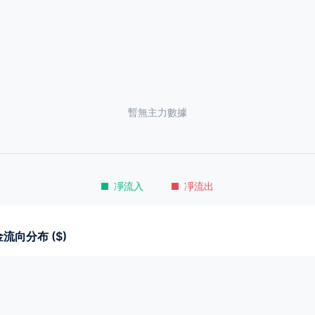
暫無主力數據
凈流入
凈流出
流向分布 ($)