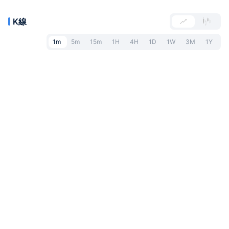
K線
1m
5m
15m
1H
4H
1D
1W
3M
1Y