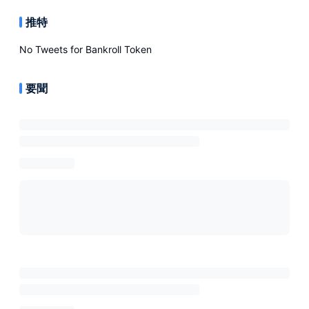
推特
No Tweets for
Bankroll Token
要聞