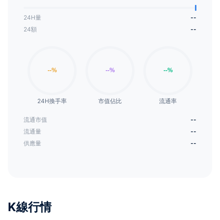
24H量
--
24額
--
24H換手率
市值佔比
流通率
流通市值
--
流通量
--
供應量
--
K線行情