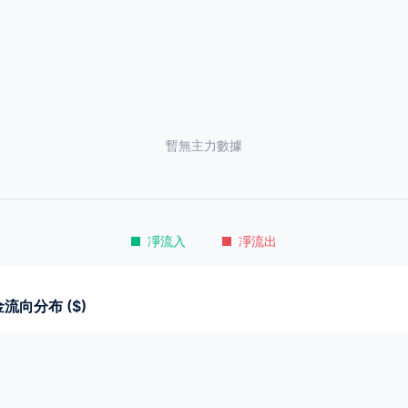
暫無主力數據
凈流入
凈流出
流向分布 ($)