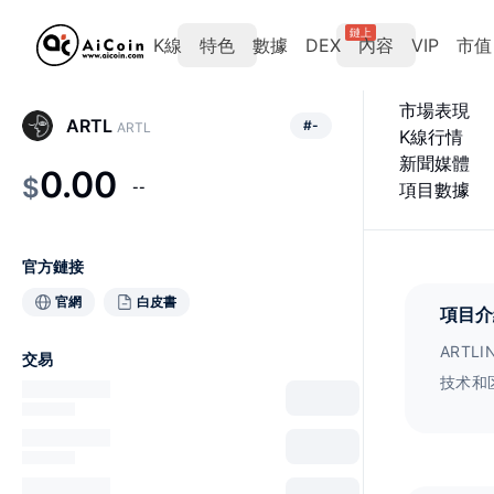
鏈上
K線
特色
數據
DEX
內容
VIP
市值
市場表現
ARTL
#
-
ARTL
K線行情
新聞媒體
0.00
$
--
項目數據
官方鏈接
官網
白皮書
項目介
ART
交易
技术和
不可替
的领军
术平台