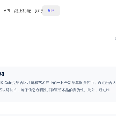
API
鏈上功能
排行
AI
紹
LINK Coin是结合区块链和艺术产业的一种全新结算服务代币，通过融合
区块链技术，确保信息透明性并验证艺术品的真伪性。此外，通过NFT
...
代的代币，维护数字资产的所有权。ARTL旨在成为将区块链与艺术产
者，推动市场发展，实现完美的去中心化。同时还作为数字货币和下一
的核心而发行。