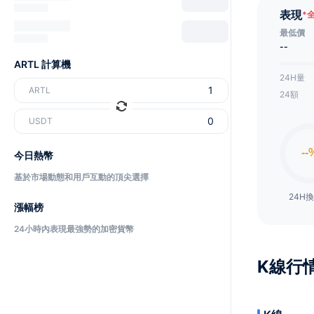
表現
*
最低價
--
ARTL 計算機
24H量
ARTL
24額
USDT
今日熱幣
基於市場動態和用戶互動的頂尖選擇
24H
漲幅榜
24小時內表現最強勢的加密貨幣
K線行