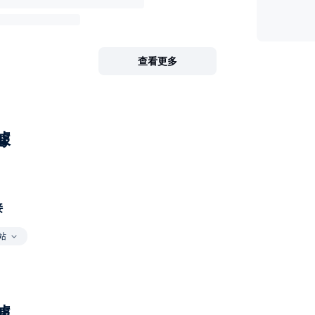
查看更多
據
接
站
據