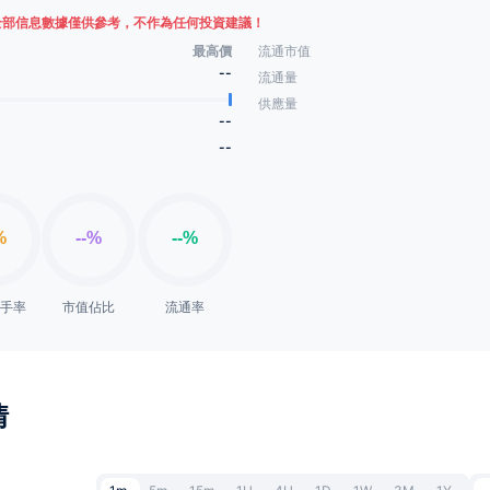
全部信息數據僅供參考，不作為任何投資建議！
最高價
流通市值
--
流通量
供應量
--
--
換手率
市值佔比
流通率
情