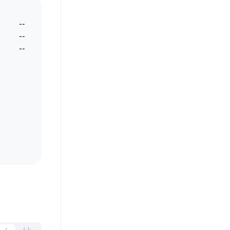
--
--
--