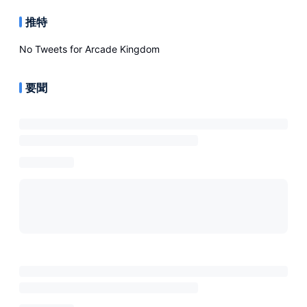
推特
No Tweets for
Arcade Kingdom
要聞