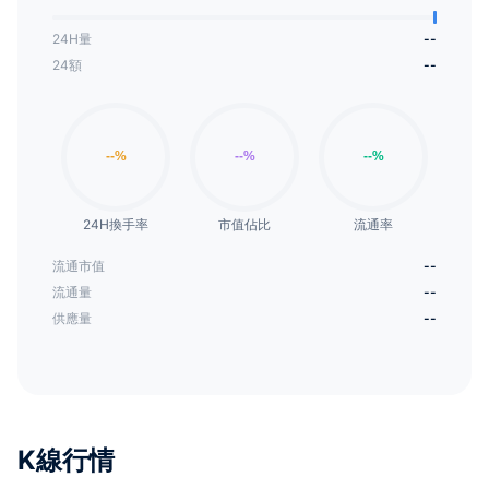
24H量
--
24額
--
24H換手率
市值佔比
流通率
流通市值
--
流通量
--
供應量
--
K線行情