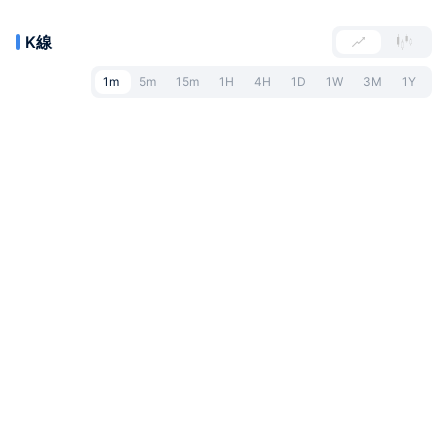
K線
1m
5m
15m
1H
4H
1D
1W
3M
1Y