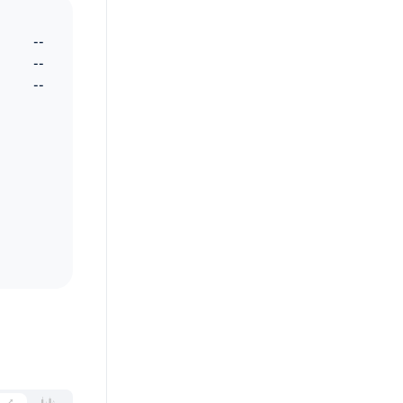
--
--
--