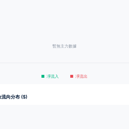
暫無主力數據
凈流入
凈流出
流向分布 ($)