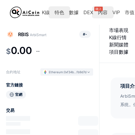
鏈上
K線
特色
數據
DEX
內容
VIP
市值
市場表現
RBIS
#
-
ArbiSmart
K線行情
新聞媒體
0.00
$
--
項目數據
合約地址
Ethereum
:
0xf34b...fb9d7d
官方鏈接
項目介
官網
Arb
系统。
交易
高利率