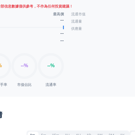
全部信息數據僅供參考，不作為任何投資建議！
最高價
流通市值
--
流通量
供應量
--
--
換手率
市值佔比
流通率
情