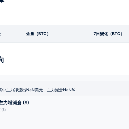
址
余量（BTC）
7日變化（BTC）
向
其中主力凈流出NaN美元，主力減倉NaN%
主力增減倉 ($)