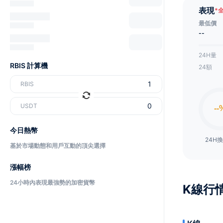
表現
*
最低價
--
24H量
RBIS 計算機
24額
RBIS
USDT
今日熱幣
24H
基於市場動態和用戶互動的頂尖選擇
漲幅榜
24小時內表現最強勢的加密貨幣
K線行