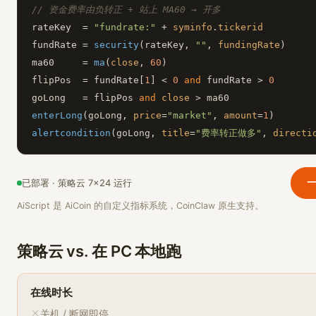
rateKey
  = 
"fundrate:"
 + 
syminfo
.
tickerid
fundRate
 = 
security
(
rateKey
, 
""
, 
fundingRate
ma60
     = 
ma
(
close
, 
60
flipPos
  = 
fundRate
[
1
] < 
0
and
fundRate
 > 
0
goLong
   = 
flipPos
and
close
 > 
ma60
enterLong
(
goLong
, 
price
=
"market"
, 
amount
=
1
alertcondition
(
goLong
, 
title
=
"费率转正做多"
, 
directi
一
已部署 · 策略云 7×24 运行
AiScript 是 AiCoin 的自定义指标系统，CoinClaw 原生支持。
策略云 vs. 在 PC 本地跑
在线时长
关机 / 断网即停