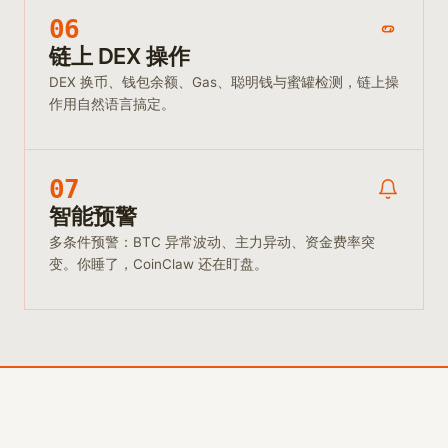
06
链上 DEX 操作
DEX 换币、钱包余额、Gas、聪明钱与蜜罐检测，链上操
作用自然语言搞定。
07
智能预警
多条件预警：BTC 异常波动、主力异动、资金费率突
变。你睡了，CoinClaw 还在盯盘。