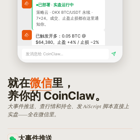
已部署 · 实盘运行中
策略云 · OKX BTC/USDT 永续 ·
7×24。成交、止盈止损都在这里通
知你。
已触发开多：0.05 BTC @
$64,380。止盈 +4% / 止损 −2%
已同步挂出。
发消息给 CoinClaw…
现在资金费率多少？
BTC 永续资金费率
就在
微信
+0.0125%（8h，年化约
里，
+13.7%），由负转正；24h 持仓
量 +3.4%。
养你的
CoinClaw
。
帮我看下持仓
大事件推送、查行情和持仓、发 AiScript 脚本直接上
实盘——全在微信里。
OKX 永续 · 多 0.05 BTC · 均价
$64,380 · 浮盈
+$92（+2.9%）。当前标记价
$66,220。
大事件推送