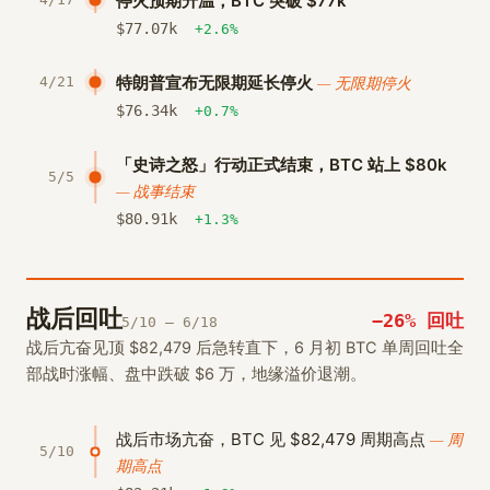
停火预期升温，BTC 突破 $77k
$
77.07
k
+2.6%
特朗普宣布无限期延长停火
— 无限期停火
4/21
$
76.34
k
+0.7%
「史诗之怒」行动正式结束，BTC 站上 $80k
5/5
— 战事结束
$
80.91
k
+1.3%
战后回吐
−26% 回吐
5/10 – 6/18
战后亢奋见顶 $82,479 后急转直下，6 月初 BTC 单周回吐全
部战时涨幅、盘中跌破 $6 万，地缘溢价退潮。
战后市场亢奋，BTC 见 $82,479 周期高点
— 周
5/10
期高点