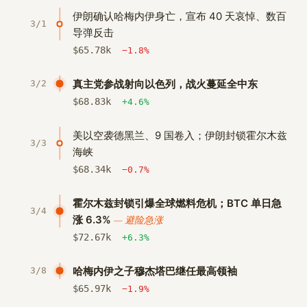
伊朗确认哈梅内伊身亡，宣布 40 天哀悼、数百
3/1
导弹反击
$
65.78
k
−1.8%
真主党参战射向以色列，战火蔓延全中东
3/2
$
68.83
k
+4.6%
美以空袭德黑兰、9 国卷入；伊朗封锁霍尔木兹
3/3
海峡
$
68.34
k
−0.7%
霍尔木兹封锁引爆全球燃料危机；BTC 单日急
3/4
涨 6.3%
— 避险急涨
$
72.67
k
+6.3%
哈梅内伊之子穆杰塔巴继任最高领袖
3/8
$
65.97
k
−1.9%