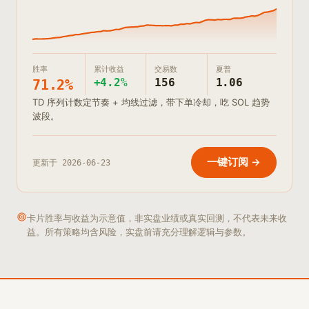
胜率
累计收益
交易数
夏普
+4.2%
156
1.06
71.2%
TD 序列计数定节奏 + 均线过滤，带下单冷却，吃 SOL 趋势
波段。
一键订阅 →
更新于
2026-06-23
卡片胜率与收益为示意值，非实盘业绩或真实回测，不代表未来收
益。所有策略均含风险，实盘前请充分理解逻辑与参数。