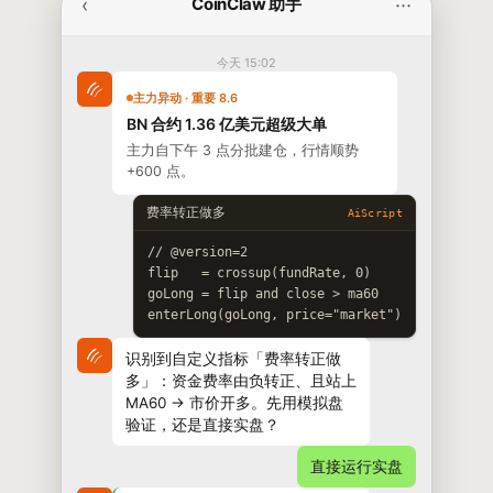
‹
···
CoinClaw 助手
今天 15:02
主力异动 · 重要 8.6
BN 合约 1.36 亿美元超级大单
主力自下午 3 点分批建仓，行情顺势
+600 点。
费率转正做多
AiScript
// @version=2

flip   = crossup(fundRate, 0)

goLong = flip and close > ma60

enterLong(goLong, price="market")
识别到自定义指标「费率转正做
多」：资金费率由负转正、且站上
MA60 → 市价开多。先用模拟盘
验证，还是直接实盘？
直接运行实盘