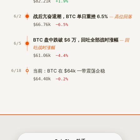
$
82.21
k
+1.9%
战后亢奋退潮，BTC 单日重挫 6.5%
— 高位回落
6/2
$
66.76
k
−6.5%
BTC 盘中跌破 $6 万，回吐全部战时涨幅
— 回
6/5
吐战时涨幅
$
61.06
k
−4.4%
当前：BTC 在 $64k 一带震荡企稳
6/18
$
64.40
k
−0.2%