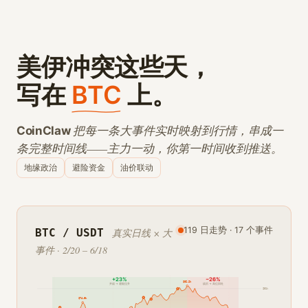
美伊冲突这些天，
写在
BTC
上。
把每一条大事件实时映射到行情，串成一
CoinClaw
条完整时间线——主力一动，你第一时间收到推送。
地缘政治
避险资金
油价联动
119 日走势 · 17 个事件
BTC / USDT
真实日线 × 大
事件 · 2/20 – 6/18
+23%
−26%
$
82.2
k
开战 → 避险拉升
战后 → 高位回吐
$
81
k
$
74.9
k