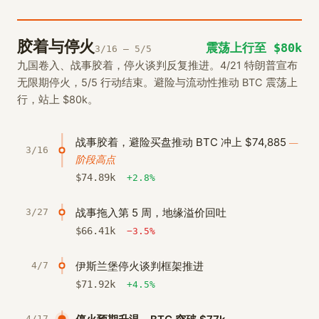
胶着与停火
震荡上行至 $80k
3/16 – 5/5
九国卷入、战事胶着，停火谈判反复推进。4/21 特朗普宣布
无限期停火，5/5 行动结束。避险与流动性推动 BTC 震荡上
行，站上 $80k。
战事胶着，避险买盘推动 BTC 冲上 $74,885
—
3/16
阶段高点
$
74.89
k
+2.8%
战事拖入第 5 周，地缘溢价回吐
3/27
$
66.41
k
−3.5%
伊斯兰堡停火谈判框架推进
4/7
$
71.92
k
+4.5%
4/17