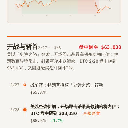
$
72
k
$
63
k
$
61.1
k
3月
4月
5月
6月
开战与斩首
盘中砸至 $63,030
2/27 – 3/8
美以「史诗之怒」突袭，开场即击杀最高领袖哈梅内伊；伊
朗数百导弹反击、封锁霍尔木兹海峡。BTC 2/28 盘中砸到
$63,030，又因避险买盘冲回 $72k。
战前夜：特朗普授权「史诗之怒」行动
2/27
$
65.87
k
美以空袭伊朗，开场即击杀最高领袖哈梅内伊；
2/28
BTC 盘中砸到 $63,030
— 开战·斩首
$
66.97
k
+1.7%