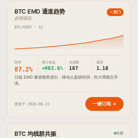
BTC EMD 通道趋势
热门
趋势跟踪
BTC/USDT · 1d
胜率
累计收益
交易数
夏普
+963.6%
187
1.18
87.2%
日线 EMD 通道顺势进出，移动止盈锁利润，吃大周期主升
浪。
一键订阅 →
更新于
2026-06-23
BTC 均线群共振
在架