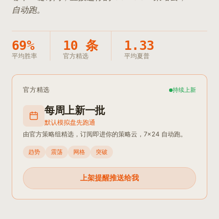
自动跑。
69%
10 条
1.33
平均胜率
官方精选
平均夏普
官方精选
持续上新
每周上新一批
默认模拟盘先跑通
由官方策略组精选，订阅即进你的策略云，7×24 自动跑。
趋势
震荡
网格
突破
上架提醒推送给我