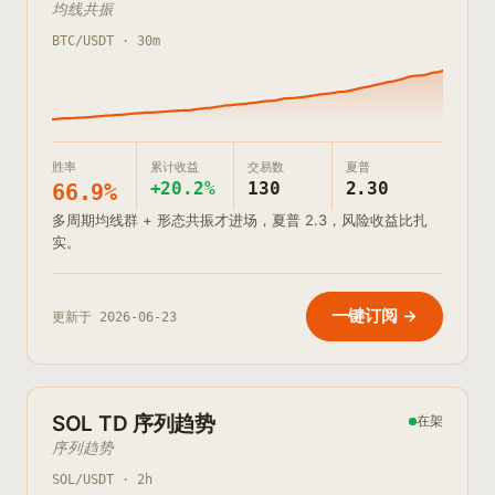
均线共振
BTC/USDT · 30m
胜率
累计收益
交易数
夏普
+20.2%
130
2.30
66.9%
多周期均线群 + 形态共振才进场，夏普 2.3，风险收益比扎
实。
一键订阅 →
更新于
2026-06-23
SOL TD 序列趋势
在架
序列趋势
SOL/USDT · 2h