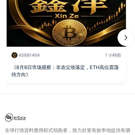
Next
45681464
1 小時前
《8月8日市场观察：非农尘埃落定，ETH高位震荡
待方向》
全球行情資料應用程式領跑者，致力於更有效率地提供有價