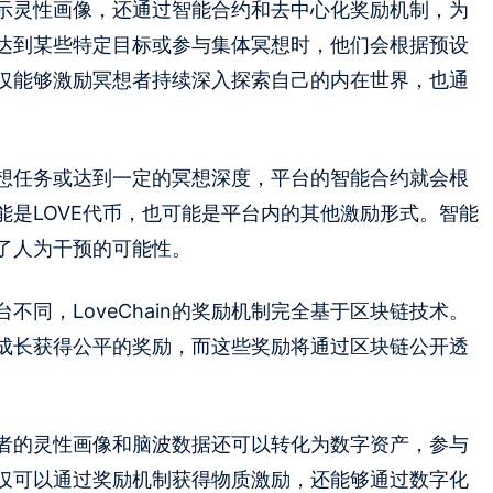
示灵性画像，还通过智能合约和去中心化奖励机制，为
达到某些特定目标或参与集体冥想时，他们会根据预设
仅能够激励冥想者持续深入探索自己的内在世界，也通
想任务或达到一定的冥想深度，平台的智能合约就会根
LOVE
能是
代币，也可能是平台内的其他激励形式。智能
了人为干预的可能性。
LoveChain
台不同，
的奖励机制完全基于区块链技术。
成长获得公平的奖励，而这些奖励将通过区块链公开透
者的灵性画像和脑波数据还可以转化为数字资产，参与
仅可以通过奖励机制获得物质激励，还能够通过数字化