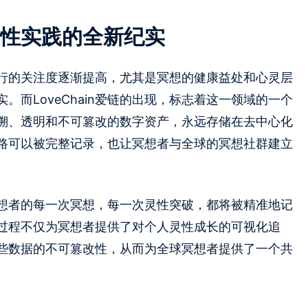
性实践的全新纪实
行的关注度逐渐提高，尤其是冥想的健康益处和心灵层
LoveChain
实。而
爱链的出现，标志着这一领域的一个
溯、透明和不可篡改的数字资产，永远存储在去中心化
路可以被完整记录，也让冥想者与全球的冥想社群建立
想者的每一次冥想，每一次灵性突破，都将被精准地记
过程不仅为冥想者提供了对个人灵性成长的可视化追
些数据的不可篡改性，从而为全球冥想者提供了一个共