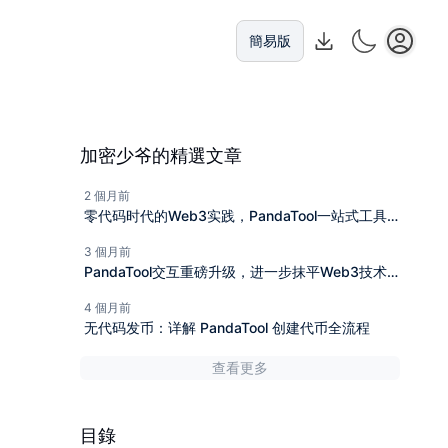
簡易版
加密少爷的精選文章
2 個月前
零代码时代的Web3实践，PandaTool一站式工具
平台的商业价值
3 個月前
PandaTool交互重磅升级，进一步抹平Web3技术
鸿沟
4 個月前
无代码发币：详解 PandaTool 创建代币全流程
查看更多
目錄