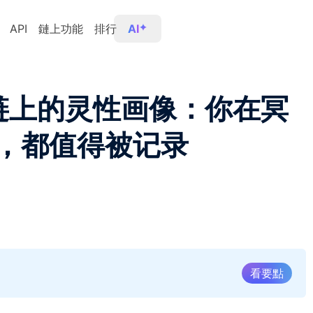
API
鏈上功能
排行
AI
链-链上的灵性画像：你在冥
，都值得被记录
看要點