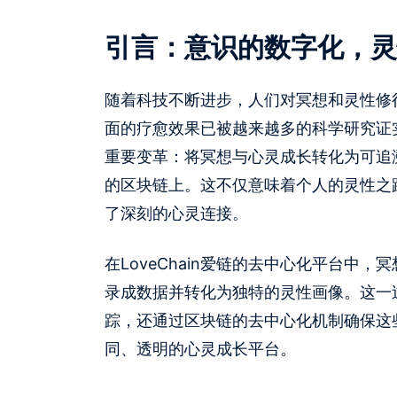
引言：意识的数字化，灵
随着科技不断进步，人们对冥想和灵性修
面的疗愈效果已被越来越多的科学研究证
重要变革：将冥想与心灵成长转化为可追
的区块链上。这不仅意味着个人的灵性之
了深刻的心灵连接。
LoveChain
在
爱链的去中心化平台中，冥
录成数据并转化为独特的灵性画像。这一
踪，还通过区块链的去中心化机制确保这
同、透明的心灵成长平台。