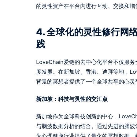
的灵性资产在平台内进行互动、交换和增
4.
全球化的灵性修行网
践
LoveChain
爱链的去中心化平台不仅服务
Lo
度发展。在新加坡、香港、迪拜等地，
背景的冥想者提供了一个全球共享的心灵
新加坡：科技与灵性的交汇点
LoveCh
新加坡作为全球科技创新的中心，
与脑波数据分析的结合。通过先进的脑波
为心理健康行业提供了量化的冥想数据，