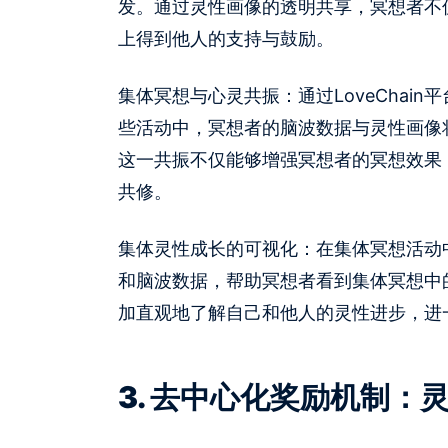
发。通过灵性画像的透明共享，冥想者不
上得到他人的支持与鼓励。
LoveChain
集体冥想与心灵共振：通过
平
些活动中，冥想者的脑波数据与灵性画像
这一共振不仅能够增强冥想者的冥想效果
共修。
集体灵性成长的可视化：在集体冥想活动
和脑波数据，帮助冥想者看到集体冥想中
加直观地了解自己和他人的灵性进步，进
3.
去中心化奖励机制：