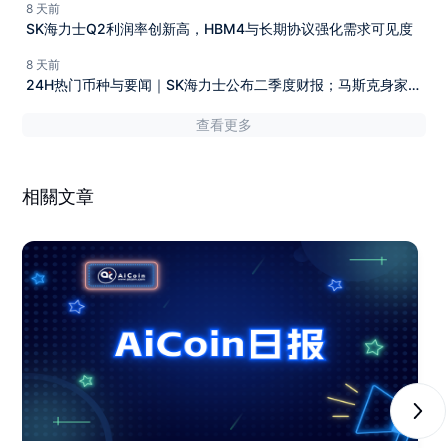
8 天前
SK海力士Q2利润率创新高，HBM4与长期协议强化需求可见度
8 天前
24H热门币种与要闻｜SK海力士公布二季度财报；马斯克身家近
乎高位腰斩（7月29日）
查看更多
相關文章
Next