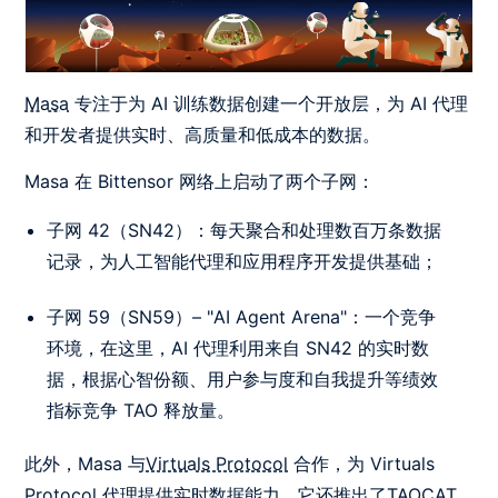
Masa
专注于为 AI 训练数据创建一个开放层，为 AI 代理
和开发者提供实时、高质量和低成本的数据。
Masa 在 Bittensor 网络上启动了两个子网：
子网
42
（
SN42
）：每天聚合和处理数百万条数据
记录，为人工智能代理和应用程序开发提供基础；
子网
59
（
SN59
）– "AI Agent Arena"：一个竞争
环境，在这里，AI 代理利用来自
SN42
的实时数
据，根据心智份额、用户参与度和自我提升等绩效
指标竞争 TAO 释放量。
此外，Masa 与
Virtuals Protocol
合作，为 Virtuals
Protocol 代理提供实时数据能力。它还推出了TAOCAT