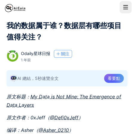
我的数据属于谁？数据层有哪些项目
值得关注？
Odaily星球日报
關注
1 年前
AI 總結，5秒速覽全文
看要點
原文标题：
My Data is Not Mine: The Emergence of
Data Layers
原文作者：
0xJeff
（
@Defi0xJeff
）
编译：Asher（
@Asher_0210
）