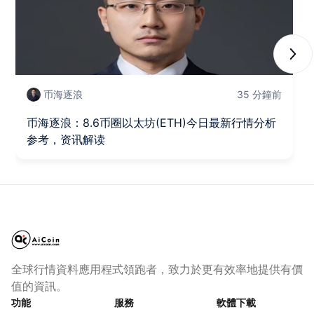
Next
币海逐浪
35 分鐘前
币海逐浪：8.6币圈以太坊(ETH)今日最新行情分析
参考，资讯解读
全球行情資料應用程式領跑者，致力於更有效率地提供有價
值的資訊。
功能
服務
軟體下載