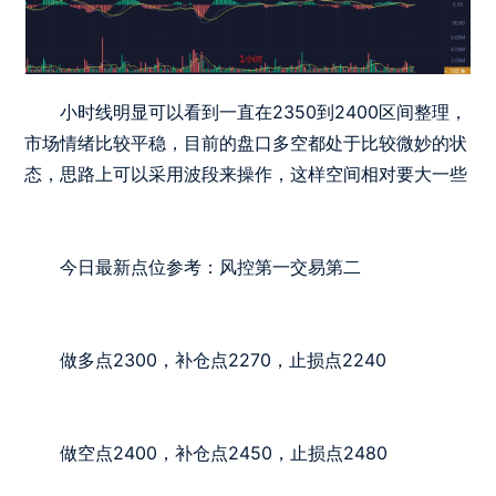
小时线明显可以看到一直在2350到2400区间整理，
市场情绪比较平稳，目前的盘口多空都处于比较微妙的状
态，思路上可以采用波段来操作，这样空间相对要大一些
今日最新点位参考：风控第一交易第二
做多点2300，补仓点2270，止损点2240
做空点2400，补仓点2450，止损点2480