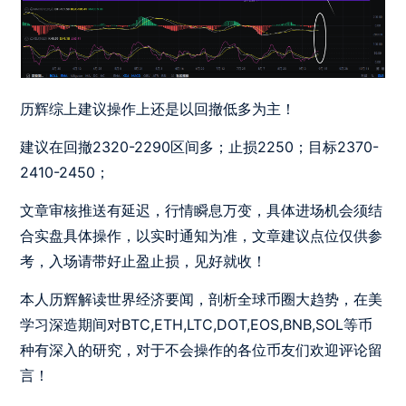
历辉综上建议操作上还是以回撤低多为主！
建议在回撤2320-2290区间多；止损2250；目标2370-
2410-2450；
文章审核推送有延迟，行情瞬息万变，具体进场机会须结
合实盘具体操作，以实时通知为准，文章建议点位仅供参
考，入场请带好止盈止损，见好就收！
本人历辉解读世界经济要闻，剖析全球币圈大趋势，在美
学习深造期间对BTC,ETH,LTC,DOT,EOS,BNB,SOL等币
种有深入的研究，对于不会操作的各位币友们欢迎评论留
言！