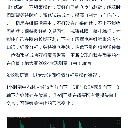
进出场的；不频繁操作；管好自己的仓位与利欲；多花时
间观望等待时机，降低试错成本，提高自制力与自信心，
让一切尽在帷幄运筹中，不打没有准备的仗，不出不能收
回的牌；保持良好的交易习惯，戒骄戒躁，稳扎稳打，才
能使自己在圈内长期获利走下去！历辉也将继续秉承专业
知识，细致分析，独特建仓手法，临危不乱的精神辅佐每
一位淘币者成功获得宝贵财富，不断实现自我在币圈的存
在价值！愿大家2024实现财富自由！加油！
9.12张历辉：以太坊晚间行情分析及操作建议：
1小时图中布林带通道当前向下，DIF与DEA死叉向下，0
轴下方继续存在放量，但Kdj三线在超买区有意拐头向上
交合，可继续关注他的形态变化；