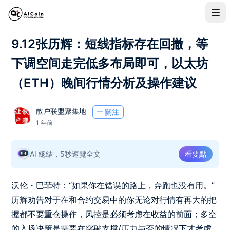
9.12张历辉：短线指标存在回撤，等
下调空间走完低多布局即可，以太坊
（ETH）晚间行情分析及操作建议
散户联盟聚集地
關注
1 年前
AI 總結，5秒速覽全文
看要點
沃伦・巴菲特：“如果你在错误的路上，奔跑也没有用。”
历辉劝告对于在和合约交易中的你无论对行情有再大的把
握都不要重仓操作，风控是必须考虑在收益的前面；多空
的入场决策是需要在突破支撑/压力与否的情况下才考虑