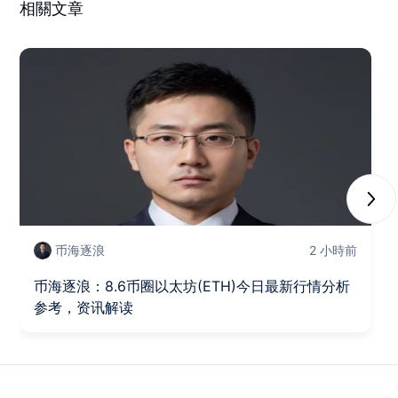
相關文章
Next
币海逐浪
2 小時前
币海逐浪：8.6币圈以太坊(ETH)今日最新行情分析
参考，资讯解读