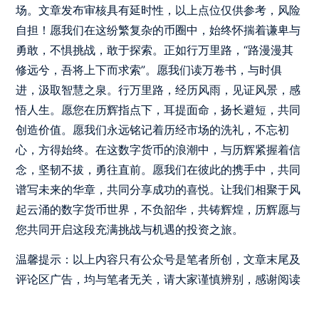
场。文章发布审核具有延时性，以上点位仅供参考，风险
自担！愿我们在这纷繁复杂的币圈中，始终怀揣着谦卑与
勇敢，不惧挑战，敢于探索。正如行万里路，“路漫漫其
修远兮，吾将上下而求索”。愿我们读万卷书，与时俱
进，汲取智慧之泉。行万里路，经历风雨，见证风景，感
悟人生。愿您在历辉指点下，耳提面命，扬长避短，共同
创造价值。愿我们永远铭记着历经市场的洗礼，不忘初
心，方得始终。在这数字货币的浪潮中，与历辉紧握着信
念，坚韧不拔，勇往直前。愿我们在彼此的携手中，共同
谱写未来的华章，共同分享成功的喜悦。让我们相聚于风
起云涌的数字货币世界，不负韶华，共铸辉煌，历辉愿与
您共同开启这段充满挑战与机遇的投资之旅。
温馨提示：以上内容只有公众号是笔者所创，文章末尾及
评论区广告，均与笔者无关，请大家谨慎辨别，感谢阅读