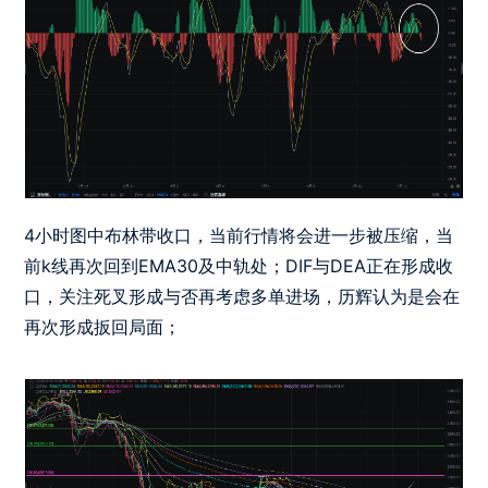
4小时图中布林带收口，当前行情将会进一步被压缩，当
前k线再次回到EMA30及中轨处；DIF与DEA正在形成收
口，关注死叉形成与否再考虑多单进场，历辉认为是会在
再次形成扳回局面；