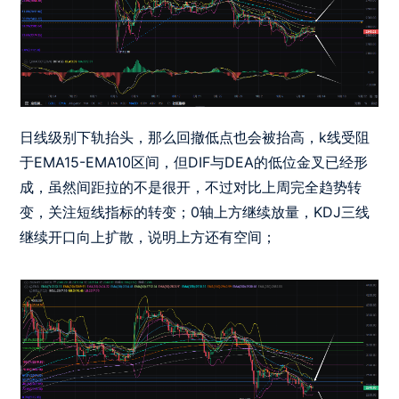
日线级别下轨抬头，那么回撤低点也会被抬高，k线受阻
于EMA15-EMA10区间，但DIF与DEA的低位金叉已经形
成，虽然间距拉的不是很开，不过对比上周完全趋势转
变，关注短线指标的转变；0轴上方继续放量，KDJ三线
继续开口向上扩散，说明上方还有空间；