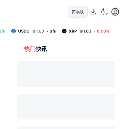
简易版
2
%
USDC
💲
1.00
-
0
%
XRP
💲
1.03
-
0.96
%
热门
快讯