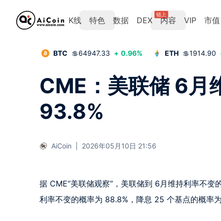
链上
K线
特色
数据
DEX
内容
VIP
市值
BTC
💲
64947.33
+
0.96
%
ETH
💲
1914.90
CME：美联储 6
93.8%
AiCoin
|
2026年05月10日 21:56
据 CME“美联储观察”，美联储到 6月维持利率不变的概
利率不变的概率为 88.8%，降息 25 个基点的概率为 