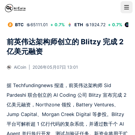
BTC
💲
65111.01
+
0.7
%
ETH
💲
1924.72
+
0.7
%
S
前英伟达架构师创立的 Blitzy 完成 2
亿美元融资
AiCoin
|
2026年05月07日 13:01
据 Techfundingnews 报道，前英伟达架构师 Sid 
Pardeshi 联合创立的 AI Coding 公司 Blitzy 宣布完成 2 
亿美元融资，Northzone 领投，Battery Ventures、
Jump Capital、Morgan Creek Digital 等参投。Blitzy 
平台可解析超 1 亿行代码的复杂系统，并通过数千个 AI 
Agent 并行执行开发、测试与验证任务。新资金将用于扩