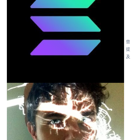
曾
提
及