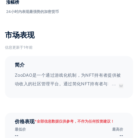
涨幅榜
24小时内表现最强势的加密货币
市场表现
信息更新于1年前
简介
ZooDAO是一个通过游戏化机制，为NFT持有者提供被
动收入的社区管理平台。通过简化NFT持有者与DeFi工
...
具之间的互动通道，ZooDAO为数字资产持有者提供了
一种全新的收益方式，并创造了$ZOO原生代币，用于
参与资金池和dApp治理投票。
价格表现
*
全部信息数据仅供参考，不作为任何投资建议！
最低价
最高价
--
--