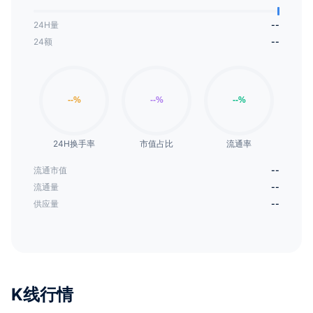
24H量
--
24额
--
24H换手率
市值占比
流通率
流通市值
--
流通量
--
供应量
--
K线行情