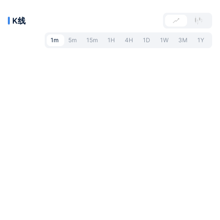
K线
1m
5m
15m
1H
4H
1D
1W
3M
1Y