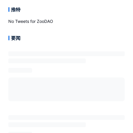
推特
No Tweets for
ZooDAO
要闻