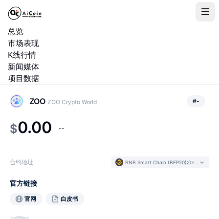
总览
市场表现
K线行情
新闻媒体
项目数据
ZOO
#
-
ZOO Crypto World
0.00
$
--
合约地址
BNB Smart Chain (BEP20)
:
0x1D22...56F095
官方链接
官网
白皮书