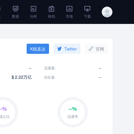
线
数据
分析
钱包
市值
下载
K线直达
Twitter
官网
--
--
流通量:
$
2.22万亿
--
供应量: