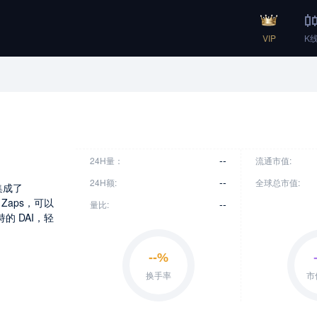
VIP
K
--
24H量：
流通市值:
--
24H额:
全球总市值:
，集成了
统 Zaps，可以
--
量比:
的 DAI，轻