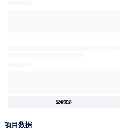
查看更多
项目数据