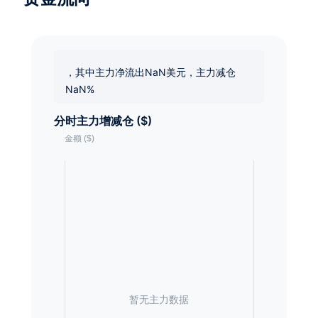
，其中主力净流出NaN美元，主力减仓
NaN%
分时主力增减仓 ($)
暂无主力数据