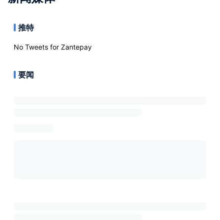
推特
No Tweets for
Zantepay
要闻