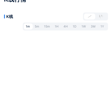
K线
1m
5m
15m
1H
4H
1D
1W
3M
1Y