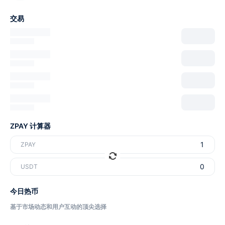
交易
ZPAY 计算器
ZPAY
USDT
今日热币
基于市场动态和用户互动的顶尖选择