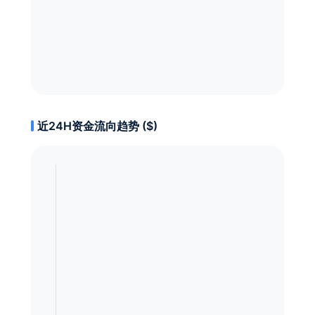
近24H资金流向趋势 ($)