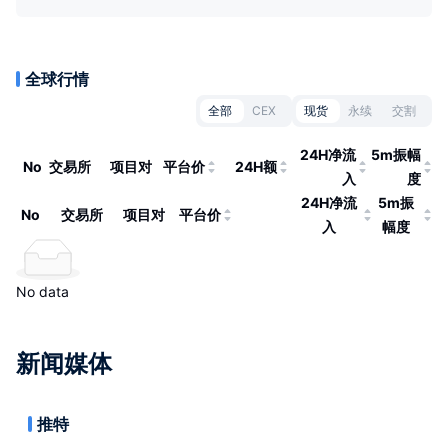
全球行情
全部
CEX
现货
永续
交割
24H净流
5m振幅
No
交易所
项目对
平台价
24H额
入
度
24H净流
5m振
No
交易所
项目对
平台价
入
幅度
No data
新闻媒体
推特