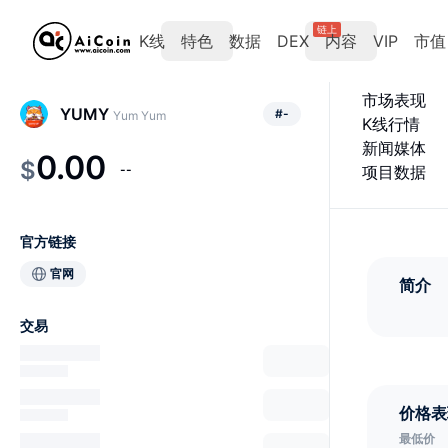
链上
K线
特色
数据
DEX
内容
VIP
市值
市场表现
YUMY
#
-
Yum Yum
K线行情
新闻媒体
0.00
$
--
项目数据
官方链接
官网
简介
交易
价格表
最低价