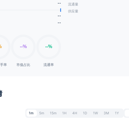
--
流通量
供应量
--
--
换手率
市值占比
流通率
情
1m
5m
15m
1H
4H
1D
1W
3M
1Y