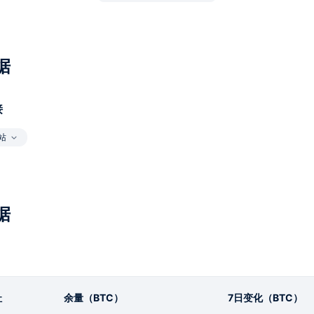
据
接
站
据
址
余量（BTC）
7日变化（BTC）