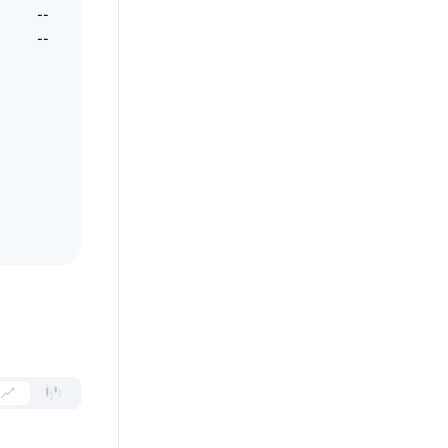
--
--