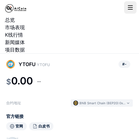
总览
市场表现
K线行情
新闻媒体
项目数据
YTOFU
#
-
YTOFU
0.00
$
--
合约地址
BNB Smart Chain (BEP20)
:
0xb4c2...7d58a0
官方链接
官网
白皮书