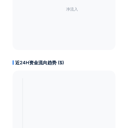
近24H资金流向趋势 ($)