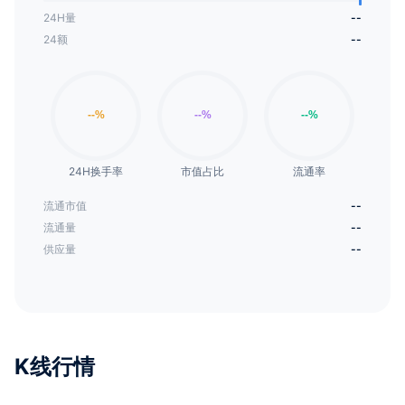
24H量
--
24额
--
24H换手率
市值占比
流通率
流通市值
--
流通量
--
供应量
--
K线行情