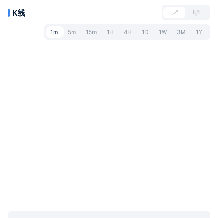
K线
1m
5m
15m
1H
4H
1D
1W
3M
1Y