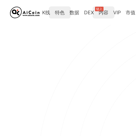
链上
K线
特色
数据
DEX
内容
VIP
市值