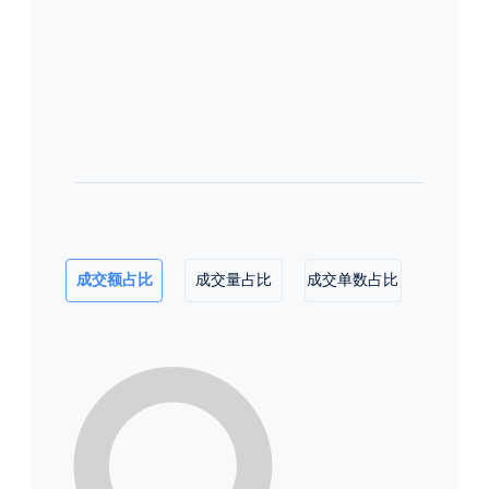
成交额占比
成交量占比
成交单数占比