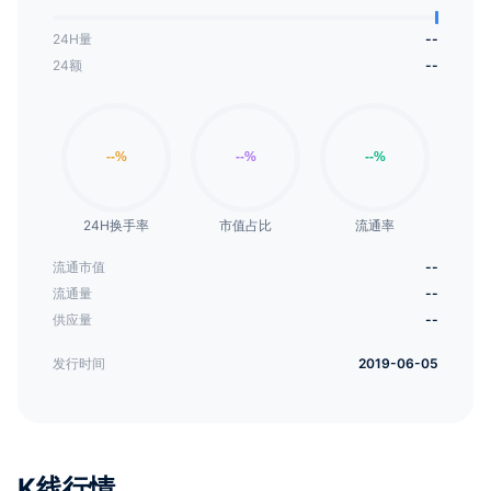
24H量
--
24额
--
24H换手率
市值占比
流通率
流通市值
--
流通量
--
供应量
--
发行时间
2019-06-05
K线行情