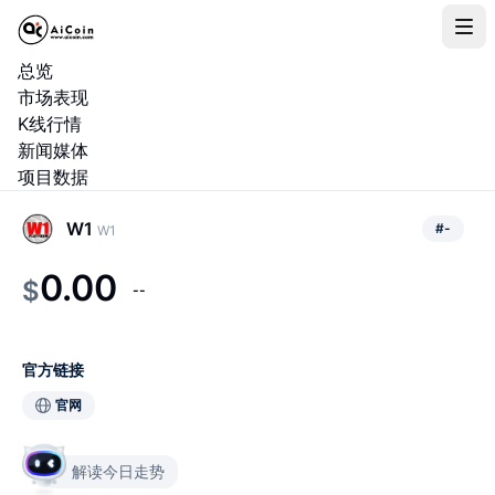
总览
市场表现
K线行情
新闻媒体
项目数据
W1
#
-
W1
0.00
$
--
官方链接
官网
解读今日走势