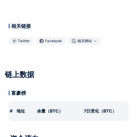
相关链接
Twitter
Facebook
相关网站
链上数据
富豪榜
#
地址
余量（BTC）
7日变化（BTC）