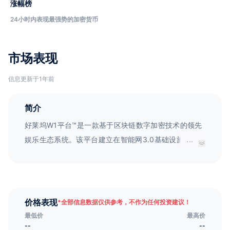
涨幅榜
24小时内表现最强势的加密货币
市场表现
信息更新于1年前
简介
好莱坞W1平台™是一款基于区块链数字加密技术的领先
娱乐生态系统。该平台建立在智能网3.0基础设施之
...
上，是为电影、电视、虚拟现实（VR）、扩增现实
（AR）、游戏、音乐等娱乐内容提供安全可靠的融资、
制片和全球发行及衍生产业链的高度复杂而精密的去中
心化区块链网络。好莱坞W1平台™的极速性能设计使其
价格表现
*
全部信息数据仅供参考，不作为任何投资建议！
成为一款极具竞争力的区块链平台。
最低价
最高价
--
--