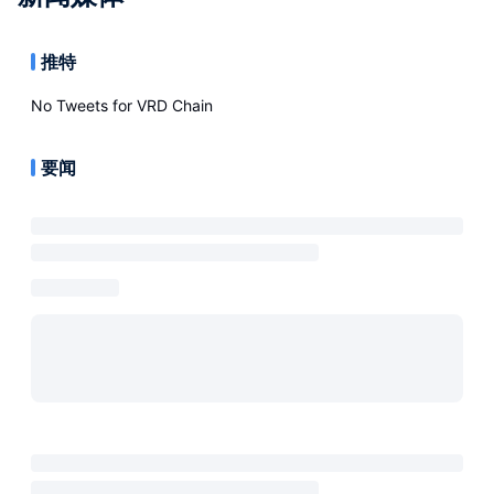
推特
No Tweets for
VRD Chain
要闻