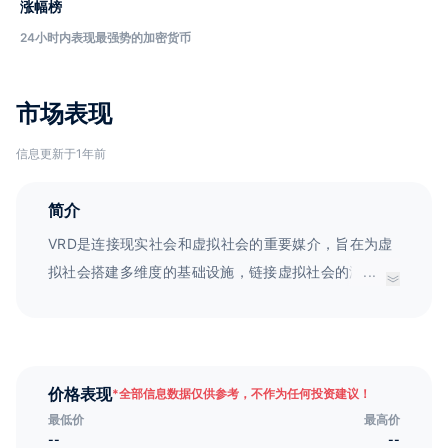
涨幅榜
24小时内表现最强势的加密货币
市场表现
信息更新于1年前
简介
VRD是连接现实社会和虚拟社会的重要媒介，旨在为虚
拟社会搭建多维度的基础设施，链接虚拟社会的游戏、
...
社交、商务等活动，并为其提供可视化服务。
VRDChain致力于重构VR应用商业生态，打造未来世
界，同时应用在AR/VR场景化游戏、虚拟购物与消费、
VR教育、VR科技体验馆、VR电影等多个领域，从而推
价格表现
*
全部信息数据仅供参考，不作为任何投资建议！
动虚拟数字经济社会的发展。而VRToken钱包则将作为
最低价
最高价
不同应用的价值传递工具，为用户提供方便的服务。
--
--