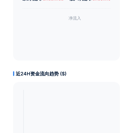
近24H资金流向趋势 ($)