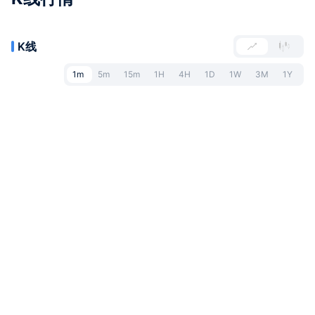
K线
1m
5m
15m
1H
4H
1D
1W
3M
1Y