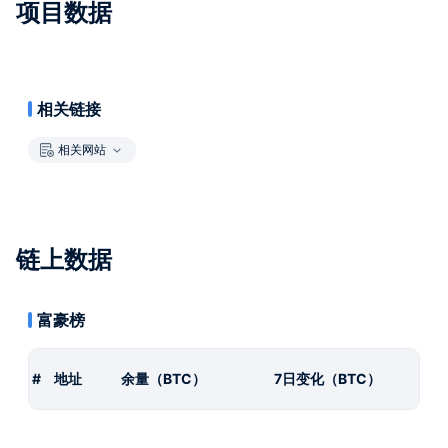
项目数据
相关链接
相关网站
链上数据
富豪榜
#
地址
余量（BTC）
7日变化（BTC）