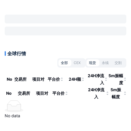
全球行情
全部
CEX
现货
永续
交割
24H净流
5m振幅
No
交易所
项目对
平台价
24H额
入
度
24H净流
5m振
No
交易所
项目对
平台价
入
幅度
No data