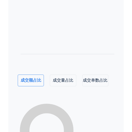
成交额占比
成交量占比
成交单数占比