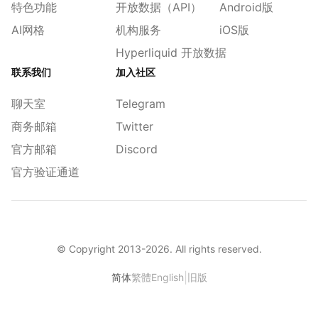
特色功能
开放数据（API）
Android版
AI网格
机构服务
iOS版
Hyperliquid 开放数据
联系我们
加入社区
聊天室
Telegram
商务邮箱
Twitter
官方邮箱
Discord
官方验证通道
© Copyright 2013-
2026
. All rights reserved.
|
简体
繁體
English
旧版