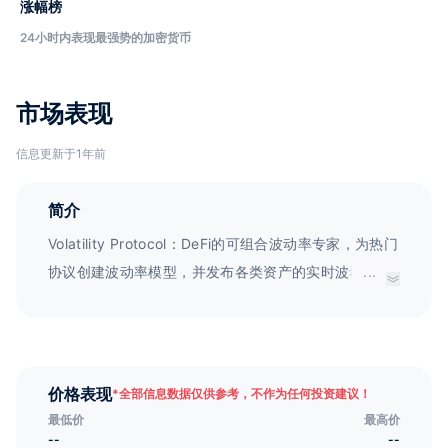
涨幅榜
24小时内表现最强势的加密货币
市场表现
信息更新于1年前
简介
Volatility Protocol：DeFi的可组合波动率专家，为热门
协议创建波动率模型，并发布各类资产的实时波动率指
...
数。
价格表现
*
全部信息数据仅供参考，不作为任何投资建议！
最低价
最高价
--
--