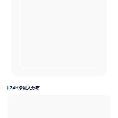
24H净流入分布