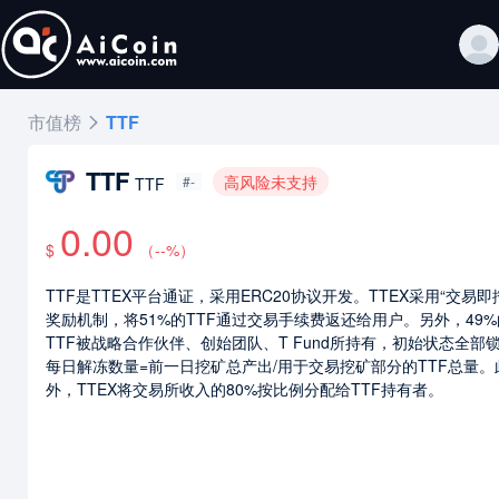
市值榜
TTF
TTF
高风险未支持
#-
TTF
0.00
$
（
--
%）
TTF是TTEX平台通证，采用ERC20协议开发。TTEX采用“交易即
奖励机制，将51%的TTF通过交易手续费返还给用户。另外，49%
TTF被战略合作伙伴、创始团队、T Fund所持有，初始状态全部
每日解冻数量=前一日挖矿总产出/用于交易挖矿部分的TTF总量。
外，TTEX将交易所收入的80%按比例分配给TTF持有者。