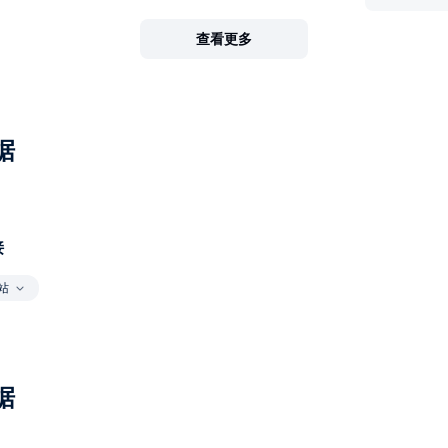
查看更多
据
接
站
据