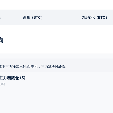
址
余量（BTC）
7日变化（BTC）
向
其中主力净流出NaN美元，主力减仓NaN%
主力增减仓 ($)