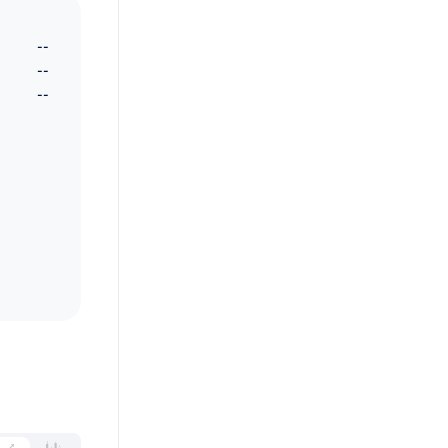
--
--
--