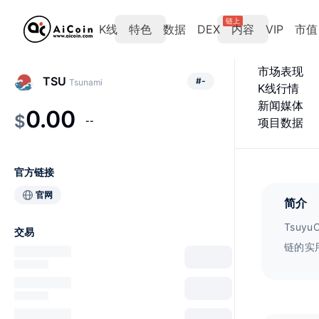
链上
K线
特色
数据
DEX
内容
VIP
市值
市场表现
TSU
#
-
Tsunami
K线行情
新闻媒体
0.00
$
--
项目数据
官方链接
官网
简介
Tsuy
交易
链的实