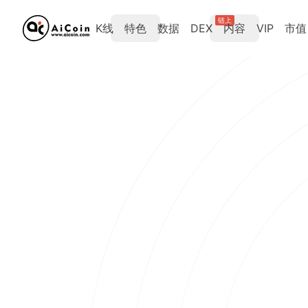
链上
K线
特色
数据
DEX
内容
VIP
市值