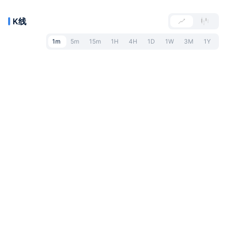
K线
1m
5m
15m
1H
4H
1D
1W
3M
1Y