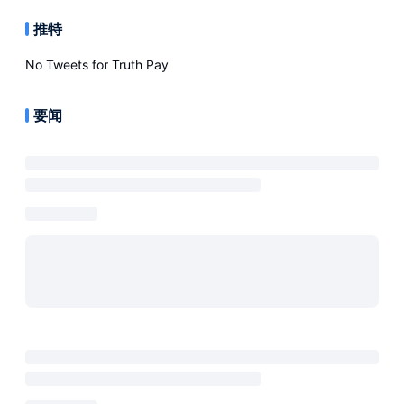
推特
No Tweets for
Truth Pay
要闻