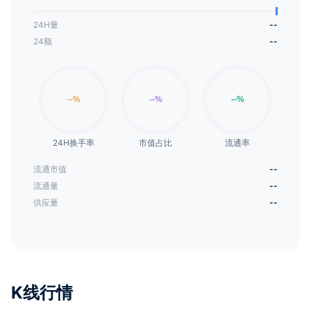
24H量
--
24额
--
24H换手率
市值占比
流通率
流通市值
--
流通量
--
供应量
--
K线行情