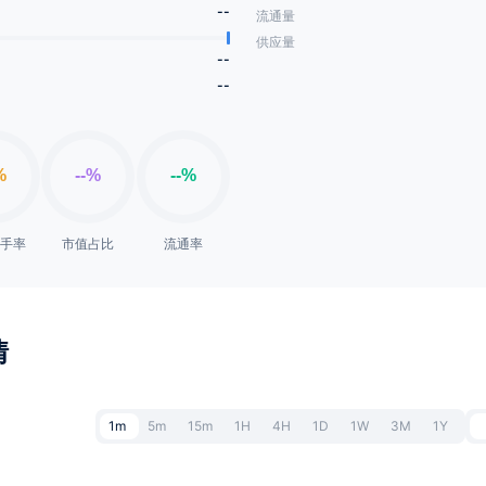
--
流通量
供应量
--
--
换手率
市值占比
流通率
情
1m
5m
15m
1H
4H
1D
1W
3M
1Y