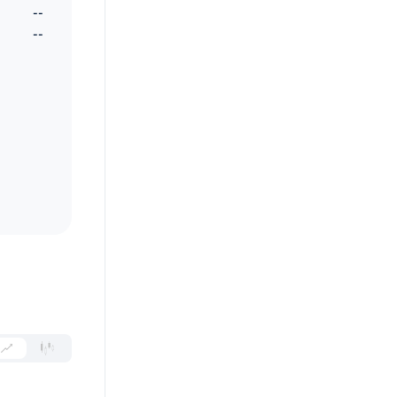
--
--