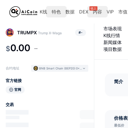
链上
K线
特色
数据
DEX
内容
VIP
市值
市场表现
TRUMPX
#
-
Trump X-Maga
K线行情
新闻媒体
0.00
$
--
项目数据
合约地址
BNB Smart Chain (BEP20)
:
0x6A85...1118c2
官方链接
简介
官网
交易
价格表
最低价