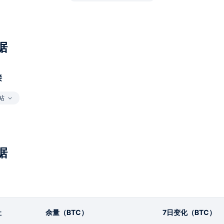
据
接
站
据
址
余量（BTC）
7日变化（BTC）