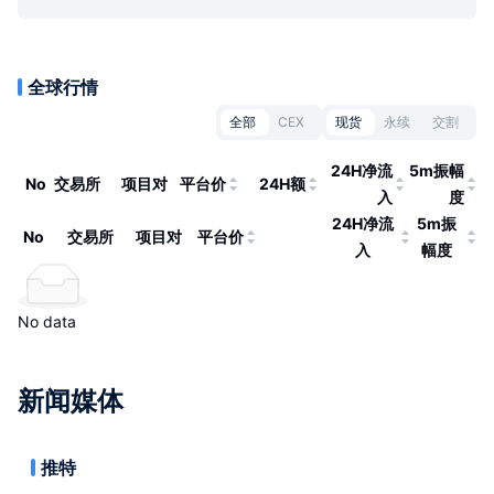
全球行情
全部
CEX
现货
永续
交割
24H净流
5m振幅
No
交易所
项目对
平台价
24H额
入
度
24H净流
5m振
No
交易所
项目对
平台价
入
幅度
No data
新闻媒体
推特