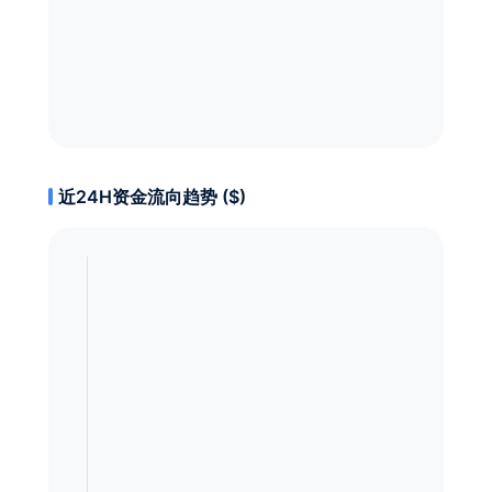
近24H资金流向趋势 ($)