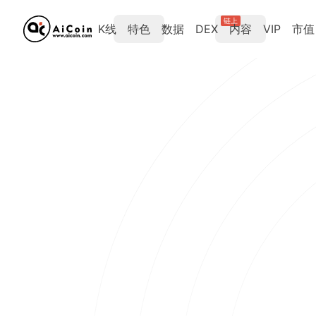
链上
K线
特色
数据
DEX
内容
VIP
市值