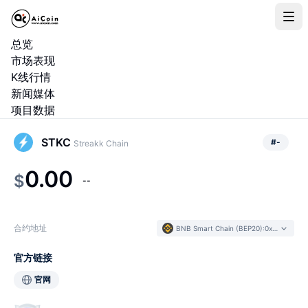
总览
市场表现
K线行情
新闻媒体
项目数据
STKC
#
-
Streakk Chain
0.00
$
--
合约地址
BNB Smart Chain (BEP20)
:
0xd18D...abDb08
官方链接
官网