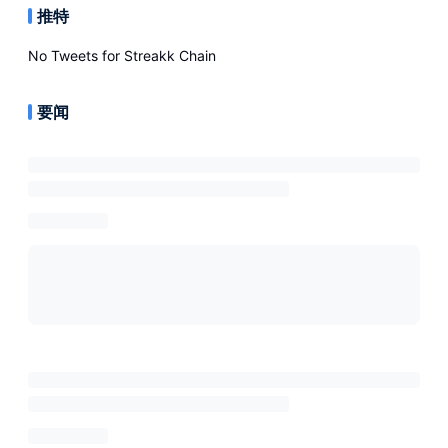
推特
No Tweets for
Streakk Chain
要闻