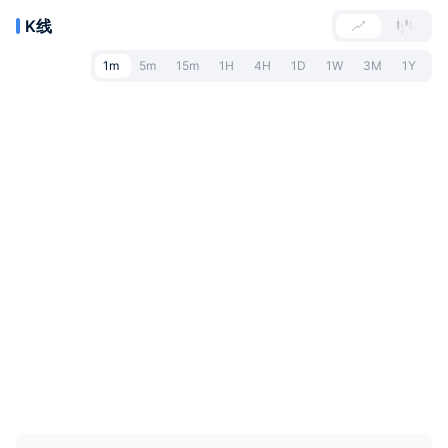
K线
1m
5m
15m
1H
4H
1D
1W
3M
1Y