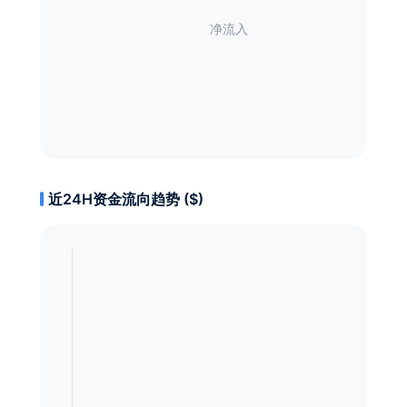
近24H资金流向趋势 ($)